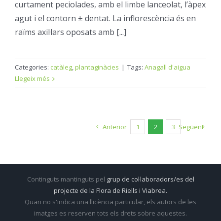
curtament peciolades, amb el limbe lanceolat, l’àpex
agut i el contorn ± dentat. La inflorescència és en
raïms axil·lars oposats amb [...]
Categories:
catàleg
,
plantaginàcies
|
Tags:
Anagall d'aigua
Llegeix més
Anterior
1
2
3
Següent
Continguts mantinguts pel
grup de col·laboradors/es del
projecte de la Flora de Riells i Viabrea.
Quan no s'indica una llicència particular, els autors de les
imatges es reserven tots els drets sobre aquestes.