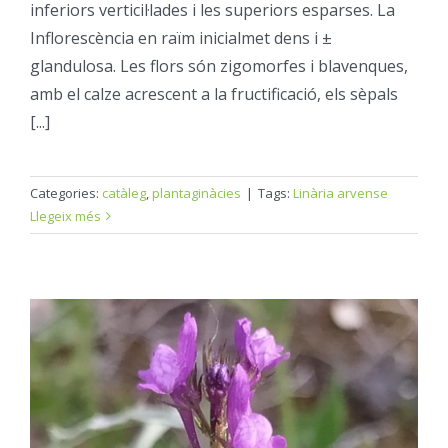
inferiors verticil·lades i les superiors esparses. La
Inflorescència en raïm inicialmet dens i ±
glandulosa. Les flors són zigomorfes i blavenques,
amb el calze acrescent a la fructificació, els sèpals
[...]
Categories:
catàleg
,
plantaginàcies
|
Tags:
Linària arvense
Llegeix més