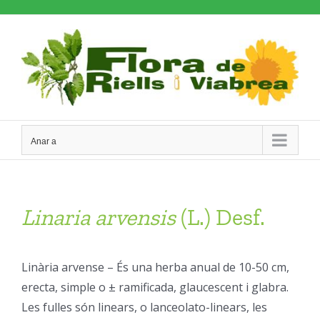
Skip
to
content
Anar a
Linaria
arvensis
(L.) Desf.
Linària arvense – És una herba anual de 10-50 cm,
erecta, simple o ± ramificada, glaucescent i glabra.
Les fulles són linears, o lanceolato-linears, les