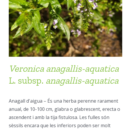
Veronica
anagallis-aquatica
L. subsp.
anagallis-aquatica
Anagall d'aigua – És una herba perenne rarament
anual, de 10-100 cm, glabra o glabrescent, erecta o
ascendent i amb la tija fistulosa. Les fulles són
sèssils encara que les inferiors poden ser molt