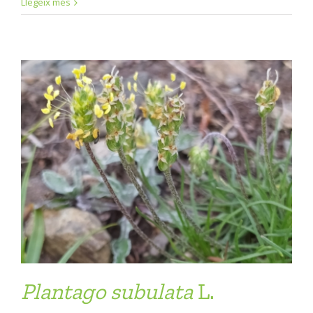
Llegeix més
Plantago
subulata
L.