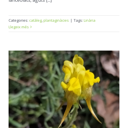
Categories:
catàleg
,
plantaginàcies
|
Tags:
Linària
Llegeix més