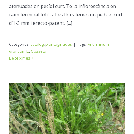
atenuades en pecíol curt. Té la inflorescència en
raïm terminal foliós. Les flors tenen un pedicel curt
d’1-3 mm i erecto-patent, [...]
Categories:
catàleg
,
plantaginàcies
|
Tags:
Antirrhinum
orontium L.
,
Gossets
Llegeix més