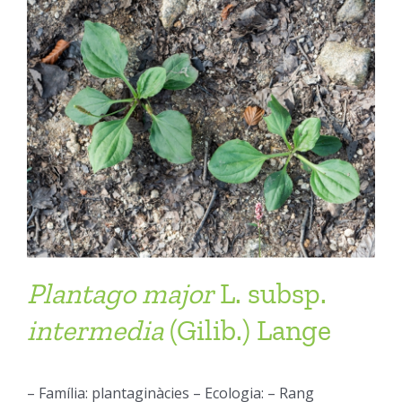
Plantago
major
L. subsp.
intermedia
(Gilib.) Lange
– Família: plantaginàcies – Ecologia: – Rang