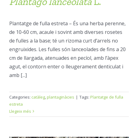
Plantago
lanceolata
L.
Plantatge de fulla estreta – És una herba perenne,
de 10-60 cm, acaule i sovint amb diverses rosetes
de fulles a la base; té un rizoma curt d’arrels no
engruixides. Les fulles són lanceolades de fins a 20
cm de llargada, atenuades en pecíol, amb l’àpex
agut, el contorn enter o lleugerament denticulat i
amb [...]
Categories:
catàleg
,
plantaginàcies
|
Tags:
Plantatge de fulla
estreta
Llegeix més