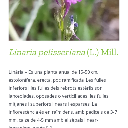
Linaria
pelisseriana
(L.) Mill.
Linària – És una planta anual de 15-50 cm,
estolonífera, erecta, poc ramificada. Les fulles
inferiors i les fulles dels rebrots estèrils son
lanceolades, oposades o verticil·lades, les fulles
mitjanes i superiors linears i esparses. La
inflorescència és en raïm dens, amb pedicels de 3-7
mm, calze de 4-5 mm amb el sèpals linear-
lanceolats, aguts [...]