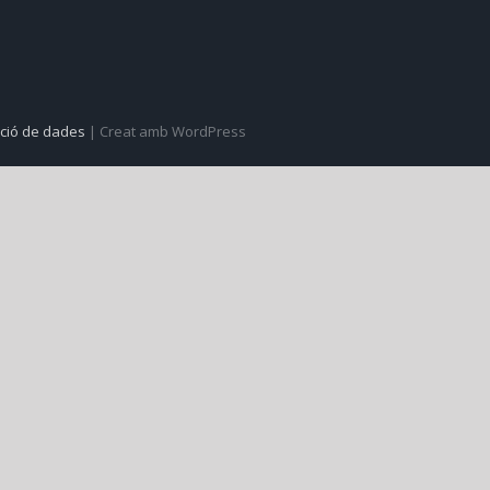
ecció de dades
| Creat amb WordPress