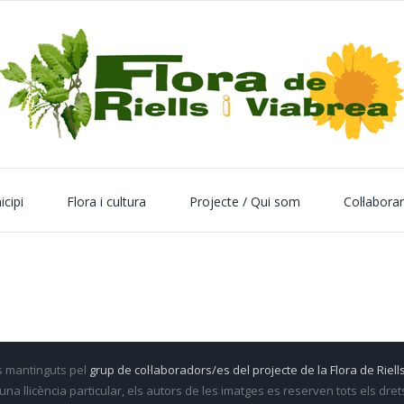
icipi
Flora i cultura
Projecte / Qui som
Col·labora
s mantinguts pel
grup de col·laboradors/es del projecte de la Flora de Riells
una llicència particular, els autors de les imatges es reserven tots els dre