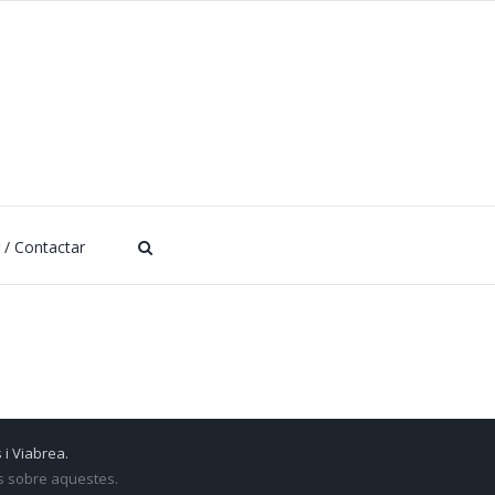
r / Contactar
 i Viabrea.
ts sobre aquestes.