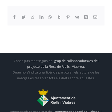
Facebook
Twitter
Reddit
LinkedIn
WhatsApp
Tumblr
Pinterest
Vk
Xing
Email:
Continguts mantinguts pel
grup de col·laboradors/es del
projecte de la Flora de Riells i Viabrea.
Quan no s'indica una llicència particular, els autors de les
imatges es reserven tots els drets sobre aquestes.
Aquest web és propietat de l'
Ajuntament de Riells i Viabrea
|