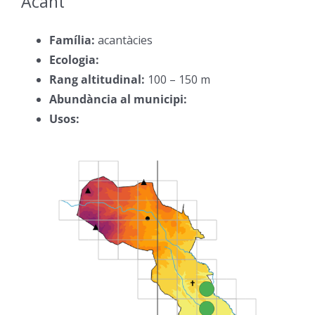
Acant
–
Família:
acantàcies
–
Ecologia:
–
Rang altitudinal:
100 – 150 m
–
Abundància al municipi:
–
Usos:
–