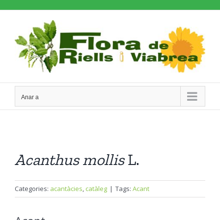
Skip
to
content
Anar a
Acanthus
mollis
L.
Categories:
acantàcies
,
catàleg
|
Tags:
Acant