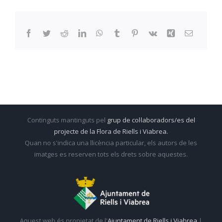
Facebook
Twitter
Reddit
LinkedIn
WhatsApp
Tumblr
Pinterest
Vk
Xing
Email:
Continguts mantinguts pel
grup de col·laboradors/es del
projecte de la Flora de Riells i Viabrea.
Quan no s'indica una llicència particular, els autors de les
imatges es reserven tots els drets sobre aquestes.
Aquest web és propietat de l'
Ajuntament de Riells i Viabrea
|