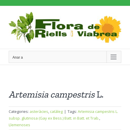
Skip
to
content
Anar a
Artemisia
campestris
L.
Categories:
asteràcies
,
catàleg
|
Tags:
Artemisia campestris L.
subsp. glutinosa (Gay ex Bess.) Batt. in Batt. et Trab.
,
Llemenoses