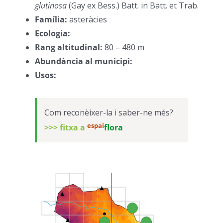
glutinosa
(Gay ex Bess.) Batt. in Batt. et Trab.
–
Família:
asteràcies
–
Ecologia:
–
Rang altitudinal:
80 – 480 m
–
Abundància al municipi:
–
Usos:
–
Com reconèixer-la i saber-ne més?
espai
>>> fitxa a
flora