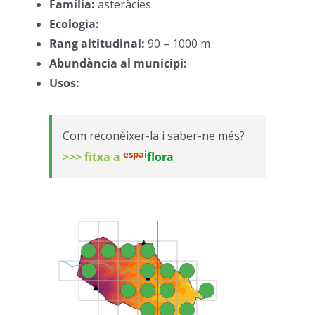
Família:
asteràcies
–
Ecologia:
–
Rang altitudinal:
90 – 1000 m
–
Abundància al municipi:
–
Usos:
–
Com reconèixer-la i saber-ne més?
espai
>>> fitxa a
flora