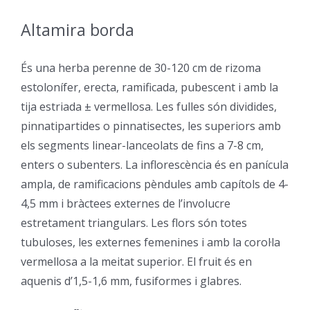
Altamira borda
–
És una herba perenne de 30-120 cm de rizoma
estolonífer, erecta, ramificada, pubescent i amb la
tija estriada ± vermellosa. Les fulles són dividides,
pinnatipartides o pinnatisectes, les superiors amb
els segments linear-lanceolats de fins a 7-8 cm,
enters o subenters. La inflorescència és en panícula
ampla, de ramificacions pèndules amb capítols de 4-
4,5 mm i bràctees externes de l’involucre
estretament triangulars. Les flors són totes
tubuloses, les externes femenines i amb la corol·la
vermellosa a la meitat superior. El fruit és en
aquenis d’1,5-1,6 mm, fusiformes i glabres.