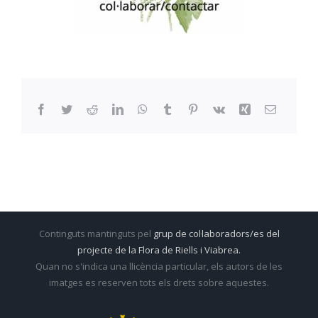
Facebook
Twitter
Reddit
LinkedIn
WhatsApp
Tumblr
Pinterest
Vk
Xing
Email:
Continguts mantinguts pel
grup de col·laboradors/es del
projecte de la Flora de Riells i Viabrea.
Quan no s'indica una llicència particular, els autors de les
imatges es reserven tots els drets sobre aquestes.