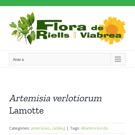
Skip
to
content
Anar a
Artemisia
verlotiorum
Lamotte
Categories:
asteràcies
,
catàleg
|
Tags:
Altamira borda