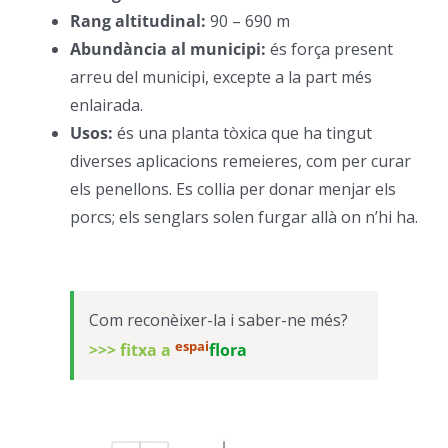
Rang altitudinal:
90 – 690 m
–
Abundància al municipi:
és força present
arreu del municipi, excepte a la part més
enlairada.
–
Usos:
és una planta tòxica que ha tingut
diverses aplicacions remeieres, com per curar
els penellons. Es collia per donar menjar els
porcs; els senglars solen furgar allà on n’hi ha.
–
Com reconèixer-la i saber-ne més?
espai
>>> fitxa a
flora