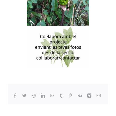
Facebook
Twitter
Reddit
LinkedIn
WhatsApp
Tumblr
Pinterest
Vk
Xing
Email: