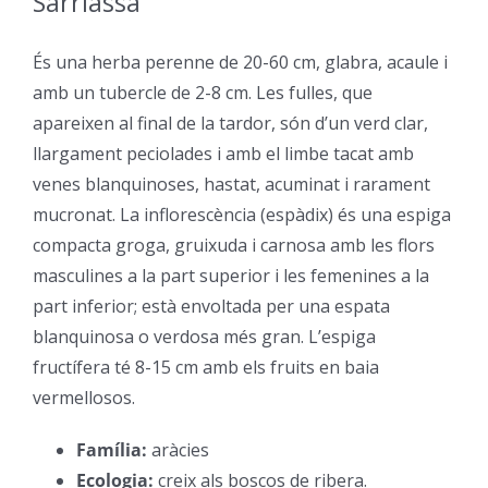
Sarriassa
–
És una herba perenne de 20-60 cm, glabra, acaule i
amb un tubercle de 2-8 cm. Les fulles, que
apareixen al final de la tardor, són d’un verd clar,
llargament peciolades i amb el limbe tacat amb
venes blanquinoses, hastat, acuminat i rarament
mucronat. La inflorescència (espàdix) és una espiga
compacta groga, gruixuda i carnosa amb les flors
masculines a la part superior i les femenines a la
part inferior; està envoltada per una espata
blanquinosa o verdosa més gran. L’espiga
fructífera té 8-15 cm amb els fruits en baia
vermellosos.
Família:
aràcies
–
Ecologia:
creix als boscos de ribera.
–