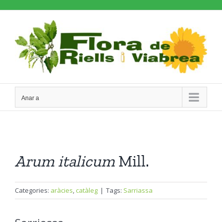
Skip
to
content
Anar a
Arum
italicum
Mill.
Categories:
aràcies
,
catàleg
|
Tags:
Sarriassa