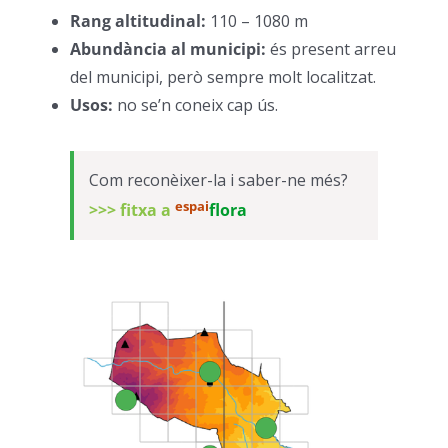
Rang altitudinal:
110 – 1080 m
–
Abundància al municipi:
és present arreu
del municipi, però sempre molt localitzat.
–
Usos:
no se’n coneix cap ús.
–
Com reconèixer-la i saber-ne més?
espai
>>> fitxa a
flora