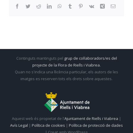
Facebook
Twitter
Reddit
LinkedIn
WhatsApp
Tumblr
Pinterest
Vk
Xing
Email:
Continguts mantinguts pel
grup de col·laboradors/es del
projecte de la Flora de Riells i Viabrea.
Quan no s'indica una llicència particular, els autors de les
imatges es reserven tots els drets sobre aquestes.
Aquest web és propietat de l'
Ajuntament de Riells i Viabrea
|
Avís Legal
|
Política de cookies
|
Política de protecció de dades
| Creat amb WordPress