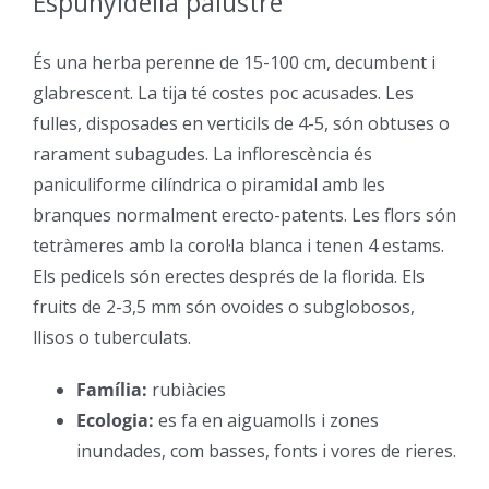
Espunyidella palustre
–
És una herba perenne de 15-100 cm, decumbent i
glabrescent. La tija té costes poc acusades. Les
fulles, disposades en verticils de 4-5, són obtuses o
rarament subagudes. La inflorescència és
paniculiforme cilíndrica o piramidal amb les
branques normalment erecto-patents. Les flors són
tetràmeres amb la corol·la blanca i tenen 4 estams.
Els pedicels són erectes després de la florida. Els
fruits de 2-3,5 mm són ovoides o subglobosos,
llisos o tuberculats.
Família:
rubiàcies
–
Ecologia:
es fa en aiguamolls i zones
inundades, com basses, fonts i vores de rieres.
–