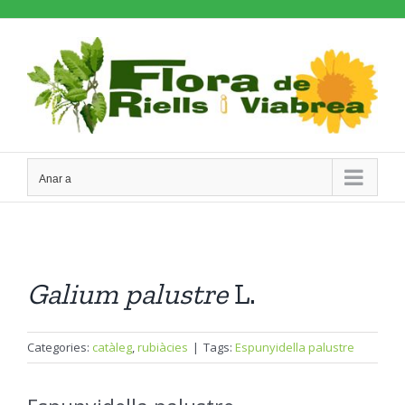
Skip
to
content
Anar a
Galium
palustre
L.
Categories:
catàleg
,
rubiàcies
|
Tags:
Espunyidella palustre