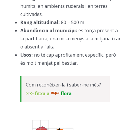
humits, en ambients ruderals i en terres
cultivades.
–
Rang altitudinal:
80 – 500 m
–
Abundància al municipi:
és força present a
la part baixa, una mica menys a la mitjana i rar
o absent a l’alta.
–
Usos:
no té cap aprofitament específic, però
és molt menjat pel bestiar.
–
Com reconèixer-la i saber-ne més?
espai
>>> fitxa a
flora