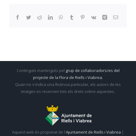
Facebook
Twitter
Reddit
LinkedIn
WhatsApp
Tumblr
Pinterest
Vk
Xing
Email:
Continguts mantinguts pel
grup de col·laboradors/es del
projecte de la Flora de Riells i Viabrea.
Quan no s'indica una llicència particular, els autors de les
imatges es reserven tots els drets sobre aquestes.
Aquest web és propietat de l'
Ajuntament de Riells i Viabrea
|