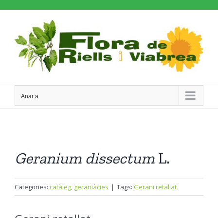
Skip
to
content
Anar a
Geranium
dissectum
L.
Categories:
catàleg
,
geraniàcies
|
Tags:
Gerani retallat