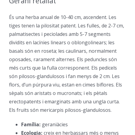
Gerani retallat
–
És una herba anual de 10-40 cm, ascendent. Les
tiges tenen la pilositat patent. Les fulles, de 2-7 cm,
palmatisectes i peciolades amb 5-7 segments
dividits en lacínies linears o oblongolinears; les
basals són en roseta; les caulinars, normalment
oposades, rarament alternes. Els peduncles són
més curts que la fulla corresponent. Els pedicels
són pilosos-glandulosos i fan menys de 2 cm. Les
flors, d’un púrpura viu, estan en cimes biflores. Els
sèpals són aristats o mucronats; i els pètals
erectopatents i emarginats amb una ungla curta.
Els fruits són mericarpis pilosos-glandulosos.
Família:
geraniàcies
–
Ecologia:
creix en herbassars més o menys