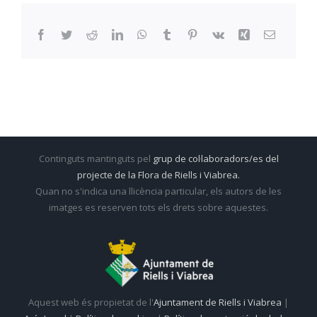
Facebook
Twitter
Reddit
LinkedIn
WhatsApp
Tumblr
Pinterest
Vk
Xing
Email:
Continguts mantinguts pel
grup de col·laboradors/es del
projecte de la Flora de Riells i Viabrea.
Quan no s'indica una llicència particular, els autors de les
imatges es reserven tots els drets sobre aquestes.
Aquest web és propietat de l'
Ajuntament de Riells i Viabrea
|