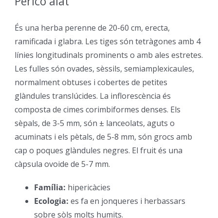
Pericó alat
–
És una herba perenne de 20-60 cm, erecta,
ramificada i glabra. Les tiges són tetràgones amb 4
línies longitudinals prominents o amb ales estretes.
Les fulles són ovades, sèssils, semiamplexicaules,
normalment obtuses i cobertes de petites
glàndules translúcides. La inflorescència és
composta de cimes corimbiformes denses. Els
sèpals, de 3-5 mm, són ± lanceolats, aguts o
acuminats i els pètals, de 5-8 mm, són grocs amb
cap o poques glàndules negres. El fruit és una
càpsula ovoide de 5-7 mm.
Família:
hipericàcies
–
Ecologia:
es fa en jonqueres i herbassars
sobre sòls molts humits.
–