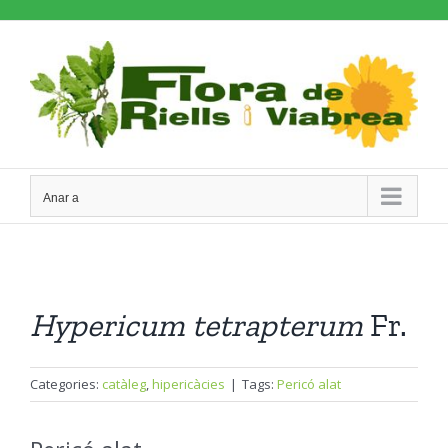
Skip
to
content
Anar a
Hypericum
tetrapterum
Fr.
Categories:
catàleg
,
hipericàcies
|
Tags:
Pericó alat