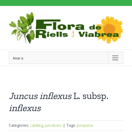
Skip
to
content
Anar a
Juncus
inflexus
L. subsp.
inflexus
Categories:
catàleg
,
juncàcies
|
Tags:
Jonquina