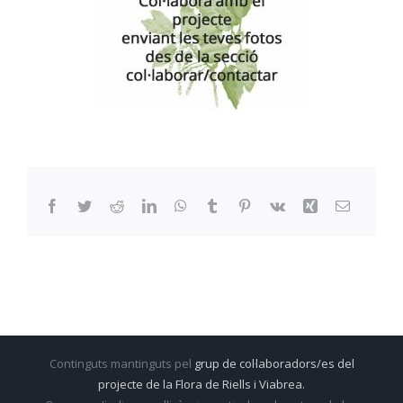
Facebook
Twitter
Reddit
LinkedIn
WhatsApp
Tumblr
Pinterest
Vk
Xing
Email:
Continguts mantinguts pel
grup de col·laboradors/es del
projecte de la Flora de Riells i Viabrea.