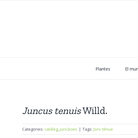
Skip
to
content
Plantes
El mun
Juncus
tenuis
Willd.
Categories:
catàleg
,
juncàcies
|
Tags:
Jonc tènue