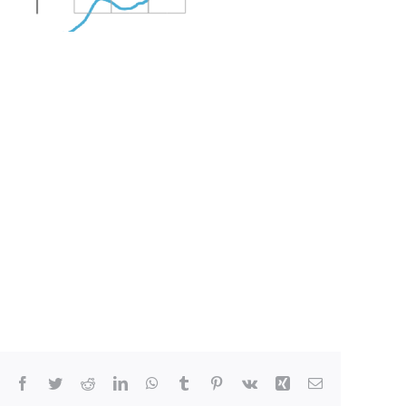
Facebook
Twitter
Reddit
LinkedIn
WhatsApp
Tumblr
Pinterest
Vk
Xing
Email: