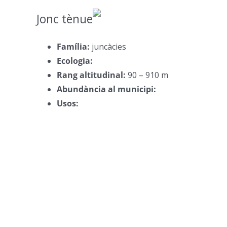
Jonc tènue
–
Família:
juncàcies
–
Ecologia:
–
Rang altitudinal:
90 – 910 m
–
Abundància al municipi:
–
Usos:
–