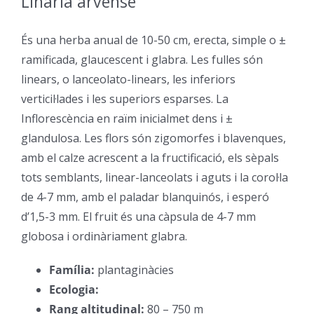
Linària arvense
–
És una herba anual de 10-50 cm, erecta, simple o ±
ramificada, glaucescent i glabra. Les fulles són
linears, o lanceolato-linears, les inferiors
verticil·lades i les superiors esparses. La
Inflorescència en raïm inicialmet dens i ±
glandulosa. Les flors són zigomorfes i blavenques,
amb el calze acrescent a la fructificació, els sèpals
tots semblants, linear-lanceolats i aguts i la corol·la
de 4-7 mm, amb el paladar blanquinós, i esperó
d’1,5-3 mm. El fruit és una càpsula de 4-7 mm
globosa i ordinàriament glabra.
Família:
plantaginàcies
–
Ecologia:
–
Rang altitudinal:
80 – 750 m
–