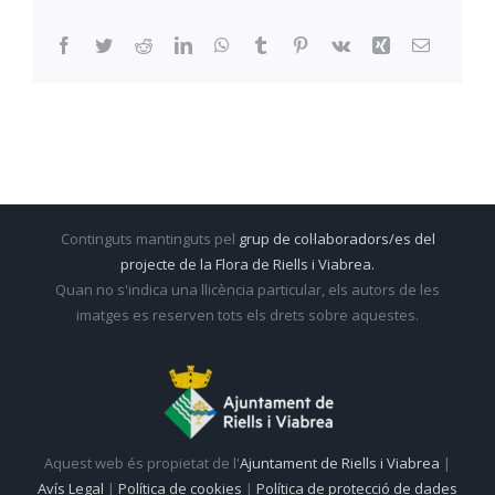
Facebook
Twitter
Reddit
LinkedIn
WhatsApp
Tumblr
Pinterest
Vk
Xing
Email:
Continguts mantinguts pel
grup de col·laboradors/es del
projecte de la Flora de Riells i Viabrea.
Quan no s'indica una llicència particular, els autors de les
imatges es reserven tots els drets sobre aquestes.
Aquest web és propietat de l'
Ajuntament de Riells i Viabrea
|
Avís Legal
|
Política de cookies
|
Política de protecció de dades