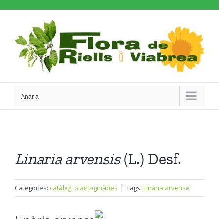
Skip
to
content
Anar a
Linaria
arvensis
(L.) Desf.
Categories:
catàleg
,
plantaginàcies
|
Tags:
Linària arvense