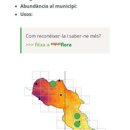
Abundància al municipi:
–
Usos:
–
Com reconèixer-la i saber-ne més?
espai
>>> fitxa a
flora