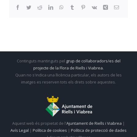
Facebook
Twitter
Reddit
LinkedIn
WhatsApp
Tumblr
Pinterest
Vk
Xing
Email:
Continguts mantinguts pel
grup de col·laboradors/es del
projecte de la Flora de Riells i Viabrea.
Quan no s'indica una llicència particular, els autors de les
imatges es reserven tots els drets sobre aquestes.
Aquest web és propietat de l'
Ajuntament de Riells i Viabrea
|
Avís Legal
|
Política de cookies
|
Política de protecció de dades