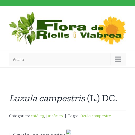
Skip
to
content
Anar a
Luzula
campestris
(L.) DC.
Categories:
catàleg
,
juncàcies
|
Tags:
Lúzula campestre