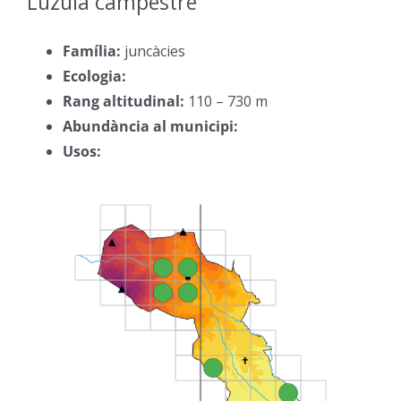
Lúzula campestre
–
Família:
juncàcies
–
Ecologia:
–
Rang altitudinal:
110 – 730 m
–
Abundància al municipi:
–
Usos:
–