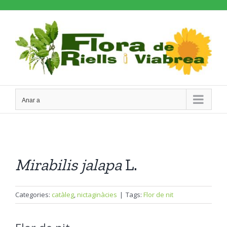
Skip
to
content
Anar a
Mirabilis
jalapa
L.
Categories:
catàleg
,
nictaginàcies
|
Tags:
Flor de nit