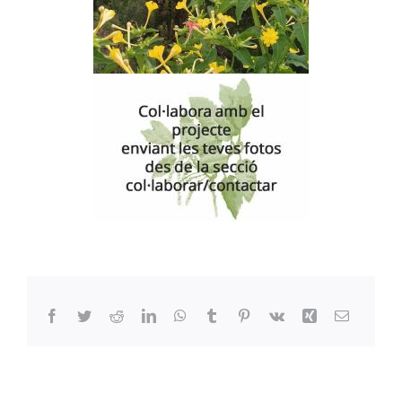
Facebook
Twitter
Reddit
LinkedIn
WhatsApp
Tumblr
Pinterest
Vk
Xing
Email: