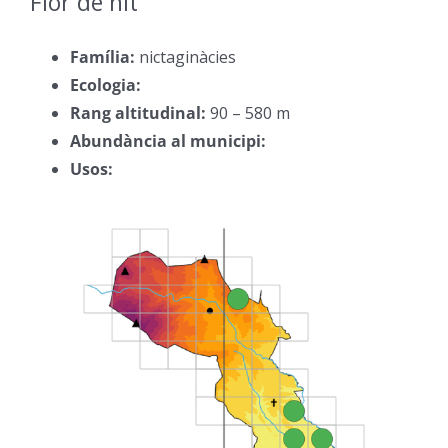
Flor de nit
–
Família:
nictaginàcies
–
Ecologia:
–
Rang altitudinal:
90 – 580 m
–
Abundància al municipi:
–
Usos:
–