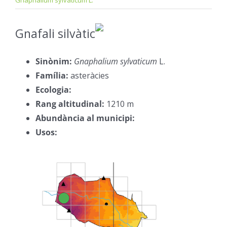
Gnaphalium sylvaticum L.
Gnafali silvàtic
–
Sinònim:
Gnaphalium sylvaticum
L.
–
Família:
asteràcies
–
Ecologia:
–
Rang altitudinal:
1210 m
–
Abundància al municipi:
–
Usos:
–