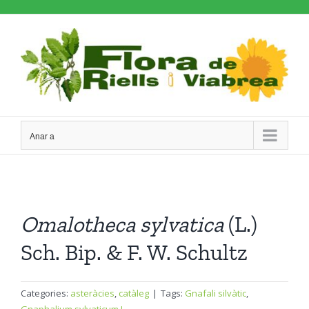
Skip
to
content
Anar a
Omalotheca
sylvatica
(L.)
Sch. Bip. & F. W. Schultz
Categories:
asteràcies
,
catàleg
|
Tags:
Gnafali silvàtic
,