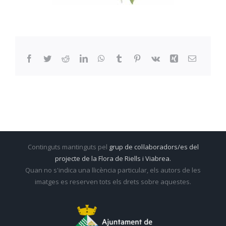
Facebook
Twitter
Reddit
LinkedIn
WhatsApp
Tumblr
Pinterest
Vk
Xing
Email:
Continguts mantinguts pel
grup de col·laboradors/es del
projecte de la Flora de Riells i Viabrea.
Quan no s'indica una llicència particular, els autors de les
imatges es reserven tots els drets sobre aquestes.