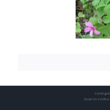
Contingut
Quan no s'indica 