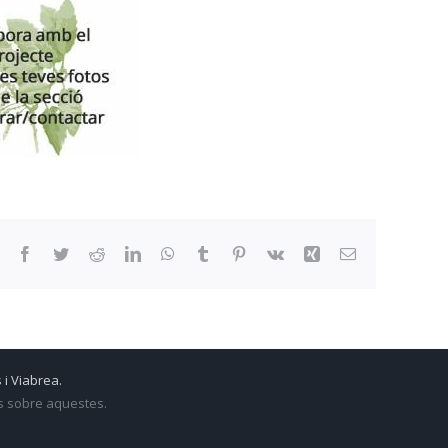
Facebook
Twitter
Reddit
LinkedIn
WhatsApp
Tumblr
Pinterest
Vk
Xing
Email:
 i Viabrea.
ts sobre aquestes.