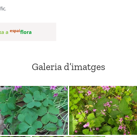
ic.
–
espai
txa a
flora
Galeria d’imatges