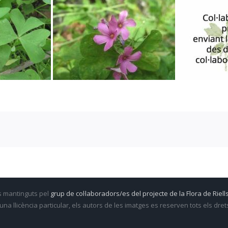
s mantinguts pel
grup de col·laboradors/es del projecte de la Flora de Riells
una llicència particular, els autors de les imatges es reserven tots els dre