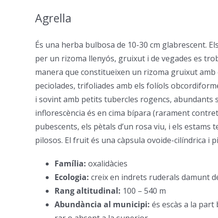
Agrella
–
És una herba bulbosa de 10-30 cm glabrescent. Els 
per un rizoma llenyós, gruixut i de vegades es tro
manera que constitueixen un rizoma gruixut amb co
peciolades, trifoliades amb els folíols obcordifor
i sovint amb petits tubercles rogencs, abundants s
inflorescència és en cima bípara (rarament contret
pubescents, els pètals d’un rosa viu, i els estams t
pilosos. El fruit és una càpsula ovoide-cilíndrica i p
Família:
oxalidàcies
–
Ecologia:
creix en indrets ruderals damunt 
Rang altitudinal:
100 – 540 m
–
Abundància al municipi:
és escàs a la part 
rar o absent a la superior.
–