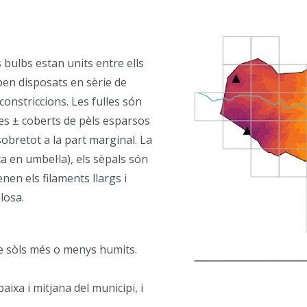
bulbs estan units entre ells
ben disposats en sèrie de
nstriccions. Les fulles són
mes ± coberts de pèls esparsos
obretot a la part marginal. La
a en umbel·la), els sèpals són
enen els filaments llargs i
ilosa.
de sòls més o menys humits.
–
baixa i mitjana del municipi, i