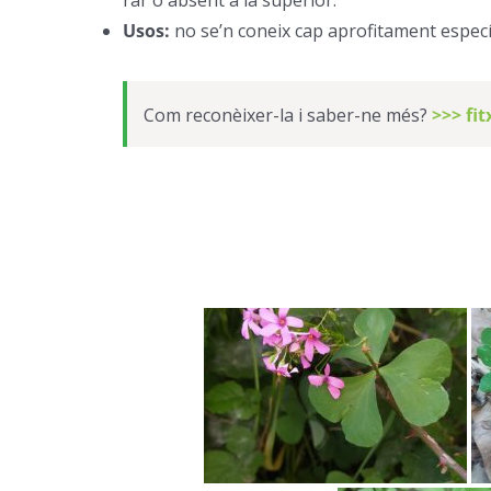
Usos:
no se’n coneix cap aprofitament específ
Com reconèixer-la i saber-ne més?
>>> fi