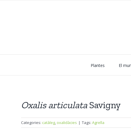
Skip
to
content
Plantes
El mun
Oxalis
articulata
Savigny
Categories:
catàleg
,
oxalidàcies
|
Tags:
Agrella