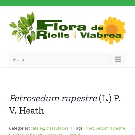
Skip
to
content
Anar a
Petrosedum
rupestre
(L.) P.
V. Heath
Categories:
catàleg
,
crassulàcies
|
Tags:
Pinet
,
Sedum rupestre