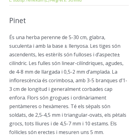
L. subsp. reflexum (L.) Hegi et E. Schmid
Pinet
–
És una herba perenne de 5-30 cm, glabra,
suculenta i amb la base ± llenyosa. Les tiges són
ascendents, les estèrils són fulloses i d’aspecte±
cilíndric. Les fulles són linear-cilíndriques, agudes,
de 4-8 mm de llargada i 0,5-2 mm d’amplada. La
inflorescència és corimbosa, amb 3-5 branques d’1-
3 cm de longitud i generalment corbades cap
enfora. Flors són grogues i ordinàriament
pentàmeres o hexàmeres. Té els sèpals són
soldats, de 2,5-4,5 mm i triangular-ovats, els pètals
grocs, tots lliures i de 4,5-7 mm i 10 estams. Els
fol·licles són erectes i mesuren uns 5 mm.