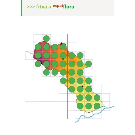
espai
>>> fitxa a
flora