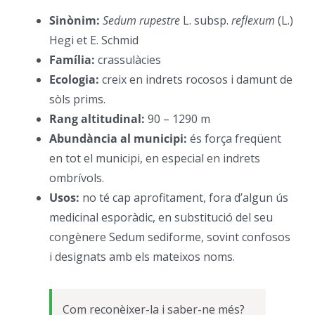
Sinònim:
Sedum rupestre
L. subsp.
reflexum
(L.)
Hegi et E. Schmid
–
Família:
crassulàcies
–
Ecologia:
creix en indrets rocosos i damunt de
sòls prims.
–
Rang altitudinal:
90 – 1290 m
–
Abundància al municipi:
és força freqüent
en tot el municipi, en especial en indrets
ombrívols.
–
Usos:
no té cap aprofitament, fora d’algun ús
medicinal esporàdic, en substitució del seu
congènere Sedum sediforme, sovint confosos
i designats amb els mateixos noms.
–
Com reconèixer-la i saber-ne més?