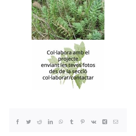
Facebook
Twitter
Reddit
LinkedIn
WhatsApp
Tumblr
Pinterest
Vk
Xing
Email: