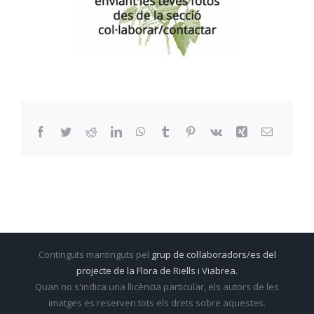
Facebook
Twitter
Reddit
LinkedIn
WhatsApp
Tumblr
Pinterest
Vk
Xing
Email:
Continguts mantinguts pel
grup de col·laboradors/es del
projecte de la Flora de Riells i Viabrea.
Quan no s'indica una llicència particular, els autors de les
imatges es reserven tots els drets sobre aquestes.