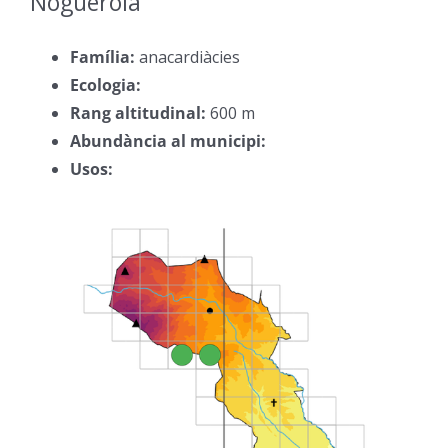
Noguerola
–
Família:
anacardiàcies
–
Ecologia:
–
Rang altitudinal:
600 m
–
Abundància al municipi:
–
Usos:
–