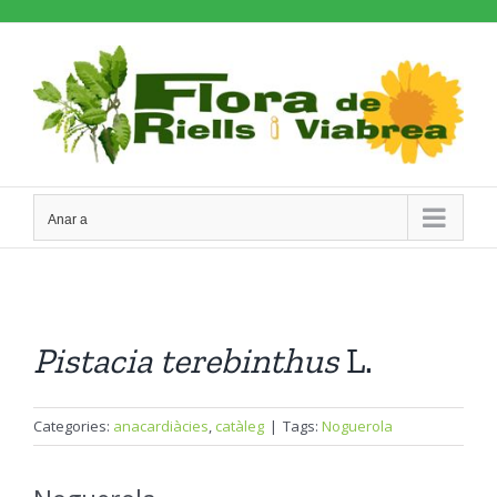
Skip
to
content
Anar a
Pistacia
terebinthus
L.
Categories:
anacardiàcies
,
catàleg
|
Tags:
Noguerola