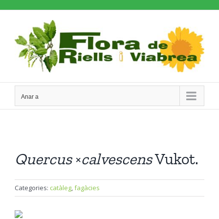
Skip
to
content
Anar a
Quercus
×
calvescens
Vukot.
Categories:
catàleg
,
fagàcies