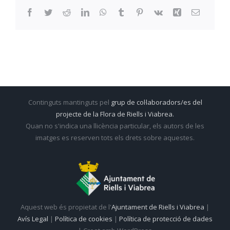
Facebook
Twitter
Reddit
LinkedIn
WhatsApp
Tumblr
Pinterest
Vk
Xing
Email:
Continguts mantinguts pel
grup de col·laboradors/es del
projecte de la Flora de Riells i Viabrea.
Quan no s'indica una llicència particular, els autors de les
imatges es reserven tots els drets sobre aquestes.
Aquest web és propietat de l'
Ajuntament de Riells i Viabrea
|
Avís Legal
|
Política de cookies
|
Política de protecció de dades