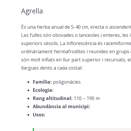
Agrella
–
És una herba anual de 5-40 cm, erecta o ascenden
Les fulles són obovades o lanceoles i enteres, les i
superiors sèssils. La inflorescència és racemiforme
ordinàriament hermafrodites i reunides en grups d’
són molt inflats en llur part superior i recurvats, 
llargues dents a cada costat.
Família:
poligonàcies
–
Ecologia:
–
Rang altitudinal:
110 – 190 m
–
Abundància al municipi:
–
Usos:
–