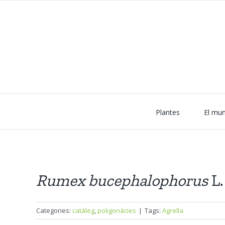
Skip
to
content
Plantes
El mun
Rumex
bucephalophorus
L.
Categories:
catàleg
,
poligonàcies
|
Tags:
Agrella