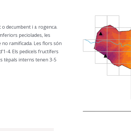
t o decumbent i ± rogenca.
nferiors peciolades, les
 no ramificada. Les flors són
1-4. Els pedicels fructífers
els tèpals interns tenen 3-5