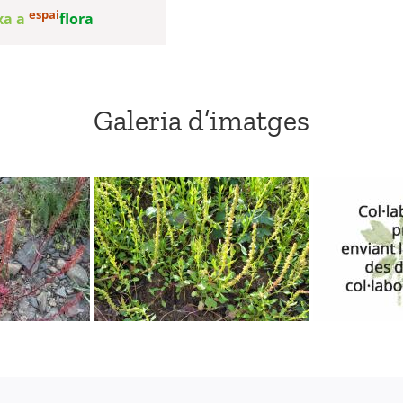
espai
txa a
flora
Galeria d’imatges