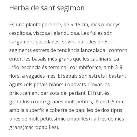
Herba de sant segimon
–
És una planta perenne, de 5-15 cm, més o menys
cespitosa, viscosa i glandulosa. Les fulles són
llargament peciolades, sovint partides en 5
segments estrets de tendència lanceolada i contorn
enter, les basals més grans que les caulinars. La
inflorescència és terminal, corimbiforme, amb 3-8
flors, a vegades més. El sèpals són estrets i bastant
aguts i els pètals blancs i obovats. L’ovari és
pràcticament per sota del periant. El fruit és
globulós i conté granes molt petites, d’uns 0,5 mm,
amb la superfície coberta de papil·les de dos tipus,
unes de molt petites(micropapil·les) i altres de més
grans(macropapil·les).