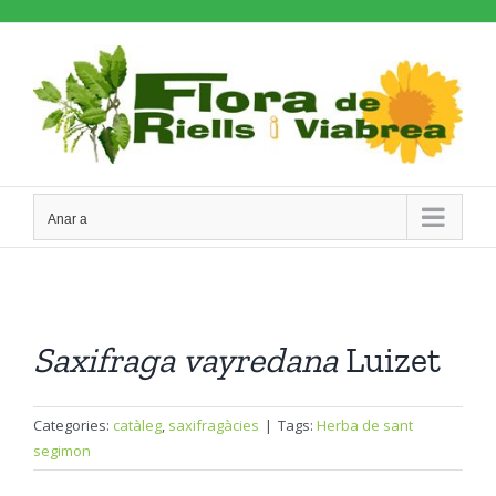
Skip
to
content
Anar a
Saxifraga
vayredana
Luizet
Categories:
catàleg
,
saxifragàcies
|
Tags:
Herba de sant
segimon