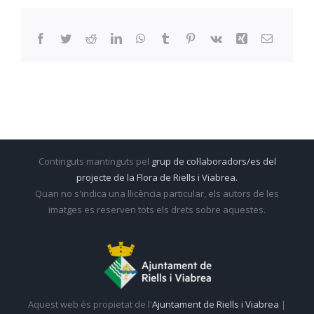
Facebook
Twitter
Reddit
LinkedIn
WhatsApp
Tumblr
Pinterest
Vk
Xing
Email:
Continguts mantinguts pel
grup de col·laboradors/es del
projecte de la Flora de Riells i Viabrea.
Quan no s'indica una llicència particular, els autors de les
imatges es reserven tots els drets sobre aquestes.
Aquest web és propietat de l'
Ajuntament de Riells i Viabrea
|