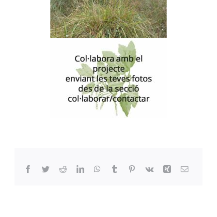
Facebook
Twitter
Reddit
LinkedIn
WhatsApp
Tumblr
Pinterest
Vk
Xing
Email: