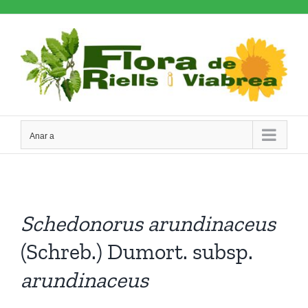
Skip
to
content
Anar a
Schedonorus
arundinaceus
(Schreb.) Dumort. subsp.
arundinaceus