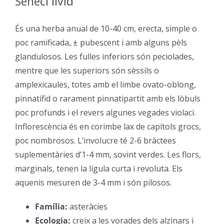
Seneci lívid
–
És una herba anual de 10-40 cm, erecta, simple o
poc ramificada, ± pubescent i amb alguns pèls
glandulosos. Les fulles inferiors són peciolades,
mentre que les superiors són sèssils o
amplexicaules, totes amb el limbe ovato-oblong,
pinnatífid o rarament pinnatipartit amb els lòbuls
poc profunds i el revers algunes vegades violaci.
Inflorescència és en corimbe lax de capítols grocs,
poc nombrosos. L’involucre té 2-6 bràctees
suplementàries d’1-4 mm, sovint verdes. Les flors,
marginals, tenen la lígula curta i revoluta. Els
aquenis mesuren de 3-4 mm i són pilosos.
Família:
asteràcies
–
Ecologia:
creix a les vorades dels alzinars i