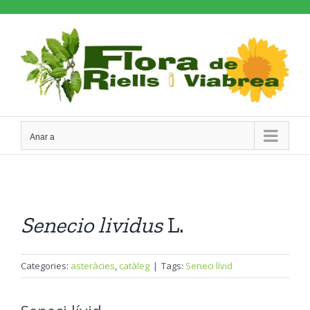
Skip
to
content
Anar a
Senecio
lividus
L.
Categories:
asteràcies
,
catàleg
|
Tags:
Seneci lívid