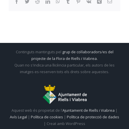
Facebook
Twitter
Reddit
LinkedIn
WhatsApp
Tumblr
Pinterest
Vk
Xing
Email:
Continguts mantinguts pel
grup de col·laboradors/es del
projecte de la Flora de Riells i Viabrea.
Quan no s'indica una llicència particular, els autors de les
imatges es reserven tots els drets sobre aquestes.
Aquest web és propietat de l'
Ajuntament de Riells i Viabrea
|
Avís Legal
|
Política de cookies
|
Política de protecció de dades
| Creat amb WordPress