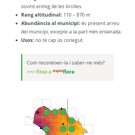
sovint enmig de les brolles.
–
Rang altitudinal:
110 – 870 m
–
Abundància al municipi:
és present arreu
del municipi, excepte a la part més enlairada.
–
Usos:
no té cap ús conegut.
–
Com reconèixer-la i saber-ne més?
espai
>>> fitxa a
flora