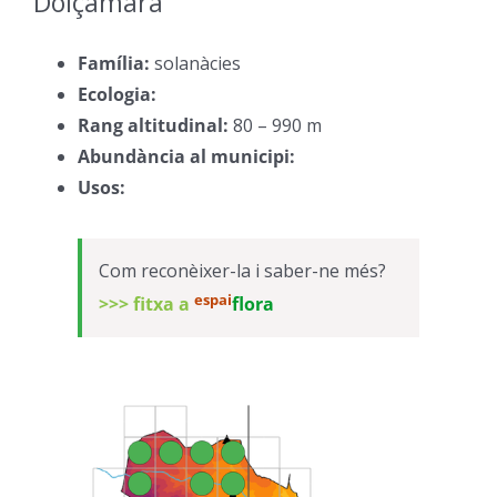
Dolçamara
–
Família:
solanàcies
–
Ecologia:
–
Rang altitudinal:
80 – 990 m
–
Abundància al municipi:
–
Usos:
–
Com reconèixer-la i saber-ne més?
espai
>>> fitxa a
flora