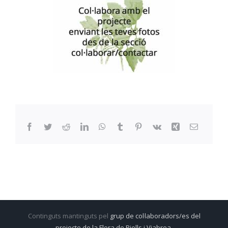
Facebook
Twitter
Reddit
LinkedIn
WhatsApp
Tumblr
Pinterest
Vk
Xing
Email:
Continguts mantinguts pel
grup de col·laboradors/es del
projecte de la Flora de Riells i Viabrea.