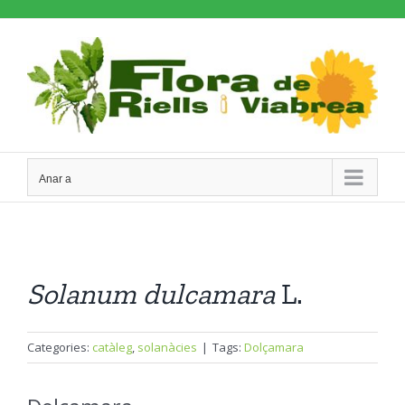
Skip
to
content
Anar a
Solanum
dulcamara
L.
Categories:
catàleg
,
solanàcies
|
Tags:
Dolçamara