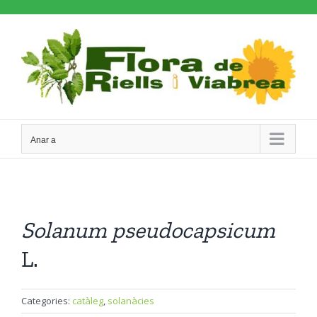
Skip
to
content
Anar a
Solanum
pseudocapsicum
L.
Categories:
catàleg
,
solanàcies