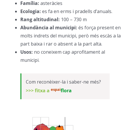
Família:
asteràcies
–
Ecologia:
es fa en erms i pradells d’anuals.
–
Rang altitudinal:
100 – 730 m
–
Abundància al municipi:
és força present en
molts indrets del municipi, però més escàs a la
part baixa i rar o absent a la part alta.
–
Usos:
no coneixem cap aprofitament al
municipi.
–
Com reconèixer-la i saber-ne més?
espai
>>> fitxa a
flora