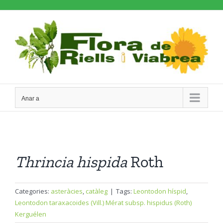
Skip
to
content
Anar a
Thrincia
hispida
Roth
Categories:
asteràcies
,
catàleg
|
Tags:
Leontodon híspid
,
Leontodon taraxacoides (Vill.) Mérat subsp. hispidus (Roth)
Kerguélen