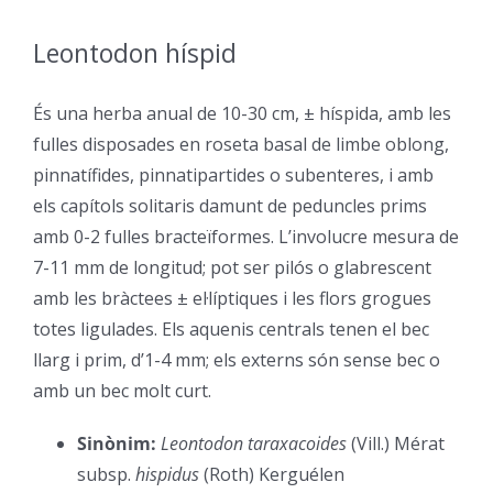
Leontodon híspid
–
És una herba anual de 10-30 cm, ± híspida, amb les
fulles disposades en roseta basal de limbe oblong,
pinnatífides, pinnatipartides o subenteres, i amb
els capítols solitaris damunt de peduncles prims
amb 0-2 fulles bracteïformes. L’involucre mesura de
7-11 mm de longitud; pot ser pilós o glabrescent
amb les bràctees ± el·líptiques i les flors grogues
totes ligulades. Els aquenis centrals tenen el bec
llarg i prim, d’1-4 mm; els externs són sense bec o
amb un bec molt curt.
Sinònim:
Leontodon taraxacoides
(Vill.) Mérat
subsp.
hispidus
(Roth) Kerguélen
–