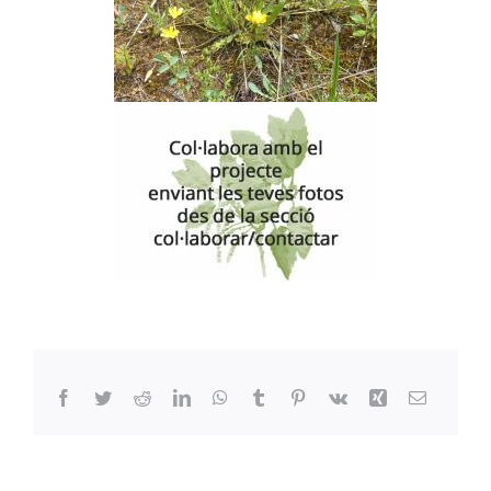
Facebook
Twitter
Reddit
LinkedIn
WhatsApp
Tumblr
Pinterest
Vk
Xing
Email: