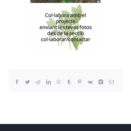
Facebook
Twitter
Reddit
LinkedIn
WhatsApp
Tumblr
Pinterest
Vk
Xing
Email: