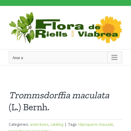
Skip
to
content
Anar a
Trommsdorffia
maculata
(L.) Bernh.
Categories:
asteràcies
,
catàleg
|
Tags:
Hipoqueris maculat
,