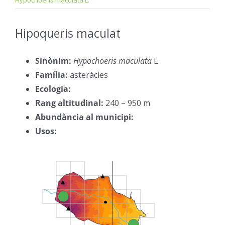
Hypochoeris maculata L.
Hipoqueris maculat
–
Sinònim:
Hypochoeris maculata
L.
–
Família:
asteràcies
–
Ecologia:
–
Rang altitudinal:
240 – 950 m
–
Abundància al municipi:
–
Usos:
–