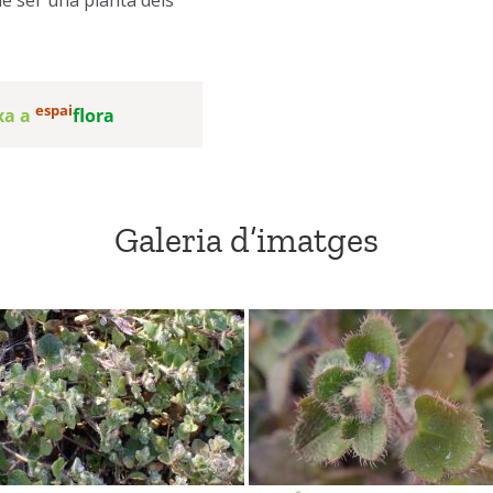
espai
txa a
flora
Galeria d’imatges