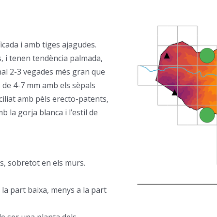
icada i amb tiges ajagudes.
s, i tenen tendència palmada,
nal 2-3 vegades més gran que
ze de 4-7 mm amb els sèpals
iliat amb pèls erecto-patents,
b la gorja blanca i l’estil de
ls, sobretot en els murs.
–
 la part baixa, menys a la part
e ser una planta dels