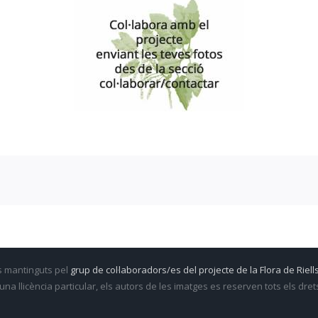
s mantinguts pel
grup de col·laboradors/es del projecte de la Flora de Riells
una llicència particular, els autors de les imatges es reserven tots els dre