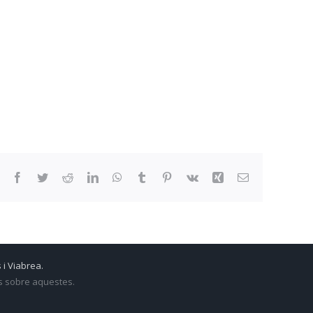
Facebook
Twitter
Reddit
LinkedIn
WhatsApp
Tumblr
Pinterest
Vk
Xing
Email:
 i Viabrea.
ts sobre aquestes.