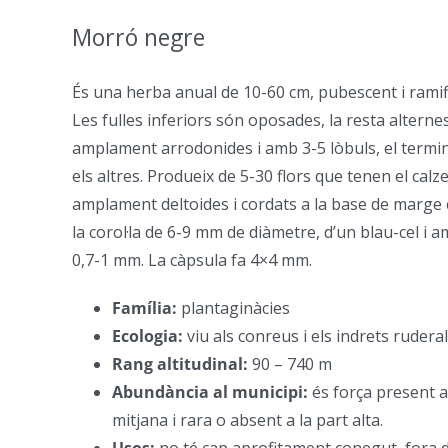
Morró negre
–
És una herba anual de 10-60 cm, pubescent i ramif
Les fulles inferiors són oposades, la resta alterne
amplament arrodonides i amb 3-5 lòbuls, el termi
els altres. Produeix de 5-30 flors que tenen el cal
amplament deltoides i cordats a la base de marge c
la corol·la de 6-9 mm de diàmetre, d’un blau-cel i am
0,7-1 mm. La càpsula fa 4×4 mm.
Família:
plantaginàcies
–
Ecologia:
viu als conreus i els indrets rudera
Rang altitudinal:
90 – 740 m
–
Abundància al municipi:
és força present a
mitjana i rara o absent a la part alta.
–
Usos:
no té cap aprofitament conegut, fora d