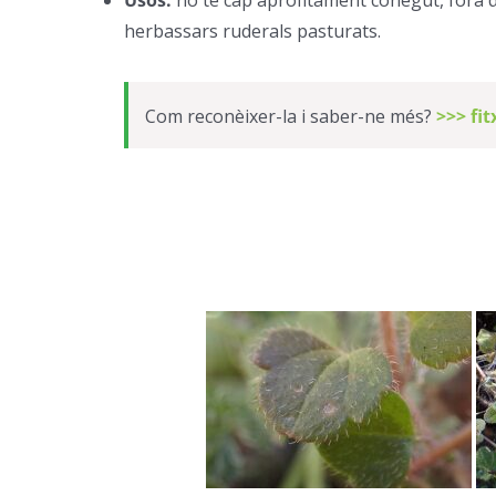
herbassars ruderals pasturats.
–
Com reconèixer-la i saber-ne més?
>>> fi