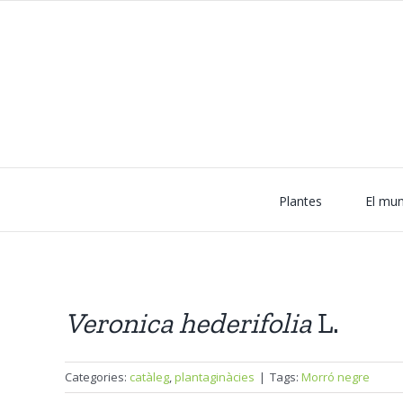
Skip
to
content
Plantes
El mun
Veronica
hederifolia
L.
Categories:
catàleg
,
plantaginàcies
|
Tags:
Morró negre