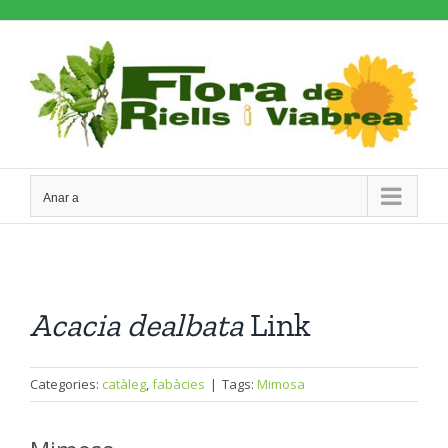
Skip
to
content
Anar a
Acacia
dealbata
Link
Categories:
catàleg
,
fabàcies
|
Tags:
Mimosa