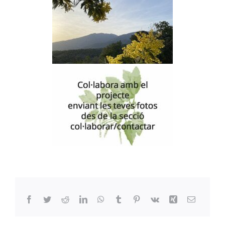
Facebook
Twitter
Reddit
LinkedIn
WhatsApp
Tumblr
Pinterest
Vk
Xing
Email: