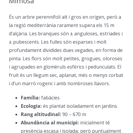
Mimosa
–
És un arbre perennifoli alt i gros en origen, però a
la regió mediterrània rarament supera els 15 m
d’alçària. Les branques són ± anguloses, estriades i
± pubescents. Les fulles són esparses i molt
profundament dividides dues vegades, en forma de
pinta. Les flors són molt petites, grogues, oloroses
i agrupades en glomèruls esfèrics i pedunculats. El
fruit és un llegum sec, aplanat, més o menys corbat
i d’un marró rogenc i amb nombroses llavors.
Família:
fabàcies
–
Ecologia:
és plantat isoladament en jardins.
–
Rang altitudinal:
90 – 670 m
–
Abundància al municipi:
inicialment té
presència escasa i isolada, però puntualment