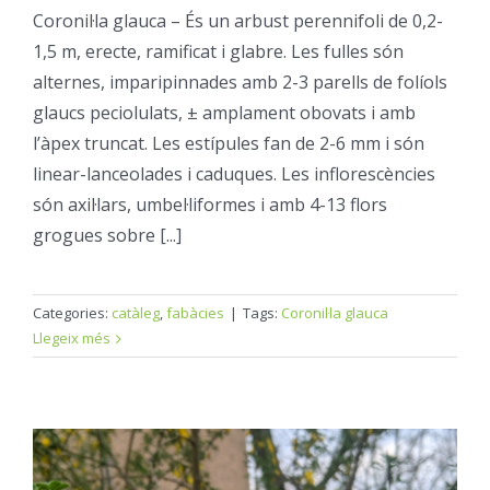
Coronil·la glauca – És un arbust perennifoli de 0,2-
1,5 m, erecte, ramificat i glabre. Les fulles són
alternes, imparipinnades amb 2-3 parells de folíols
glaucs peciolulats, ± amplament obovats i amb
l’àpex truncat. Les estípules fan de 2-6 mm i són
linear-lanceolades i caduques. Les inflorescències
són axil·lars, umbel·liformes i amb 4-13 flors
grogues sobre [...]
Categories:
catàleg
,
fabàcies
|
Tags:
Coronil·la glauca
Llegeix més