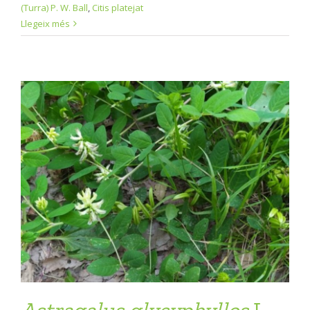
(Turra) P. W. Ball
,
Citis platejat
Llegeix més
Astragalus
glycyphyllos
L.