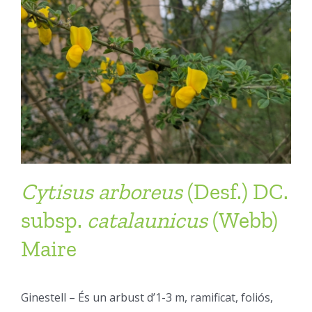
Cytisus
arboreus
(Desf.) DC.
subsp.
catalaunicus
(Webb)
Maire
Ginestell – És un arbust d’1-3 m, ramificat, foliós,