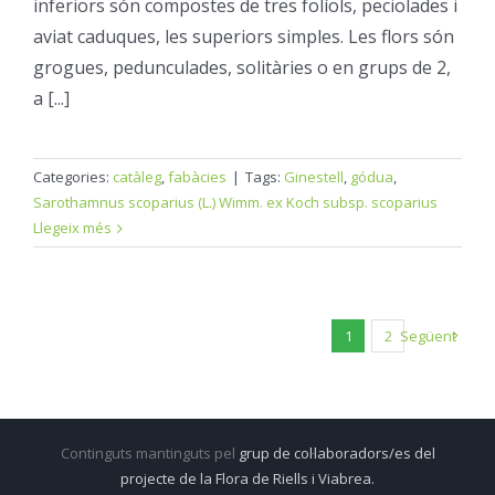
inferiors són compostes de tres folíols, peciolades i
aviat caduques, les superiors simples. Les flors són
grogues, pedunculades, solitàries o en grups de 2,
a [...]
Categories:
catàleg
,
fabàcies
|
Tags:
Ginestell
,
gódua
,
Sarothamnus scoparius (L.) Wimm. ex Koch subsp. scoparius
Llegeix més
1
2
Següent
Continguts mantinguts pel
grup de col·laboradors/es del
projecte de la Flora de Riells i Viabrea.