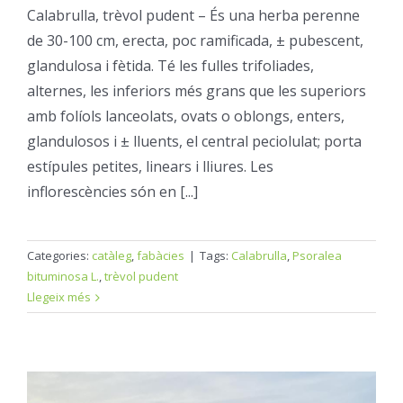
Calabrulla, trèvol pudent – És una herba perenne
de 30-100 cm, erecta, poc ramificada, ± pubescent,
glandulosa i fètida. Té les fulles trifoliades,
alternes, les inferiors més grans que les superiors
amb folíols lanceolats, ovats o oblongs, enters,
glandulosos i ± lluents, el central peciolulat; porta
estípules petites, linears i lliures. Les
inflorescències són en [...]
Categories:
catàleg
,
fabàcies
|
Tags:
Calabrulla
,
Psoralea
bituminosa L.
,
trèvol pudent
Llegeix més