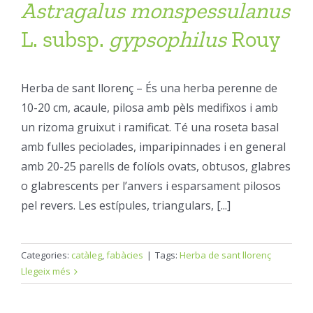
Astragalus
monspessulanus
L. subsp.
gypsophilus
Rouy
Herba de sant llorenç – És una herba perenne de
10-20 cm, acaule, pilosa amb pèls medifixos i amb
un rizoma gruixut i ramificat. Té una roseta basal
amb fulles peciolades, imparipinnades i en general
amb 20-25 parells de folíols ovats, obtusos, glabres
o glabrescents per l’anvers i esparsament pilosos
pel revers. Les estípules, triangulars, [...]
Categories:
catàleg
,
fabàcies
|
Tags:
Herba de sant llorenç
Llegeix més