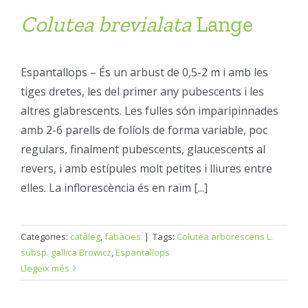
Colutea
brevialata
Lange
Espantallops – És un arbust de 0,5-2 m i amb les
tiges dretes, les del primer any pubescents i les
altres glabrescents. Les fulles són imparipinnades
amb 2-6 parells de folíols de forma variable, poc
regulars, finalment pubescents, glaucescents al
revers, i amb estípules molt petites i lliures entre
elles. La inflorescència és en raïm [...]
Categories:
catàleg
,
fabàcies
|
Tags:
Colutea arborescens L.
subsp. gallica Browicz
,
Espantallops
Llegeix més