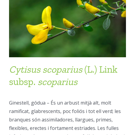
Cytisus
scoparius
(L.) Link
subsp.
scoparius
Ginestell, gódua – És un arbust mitjà alt, molt
ramificat, glabrescents, poc foliós i tot ell verd; les
branques són assimiladores, llargues, primes,
flexibles, erectes i fortament estriades. Les fulles