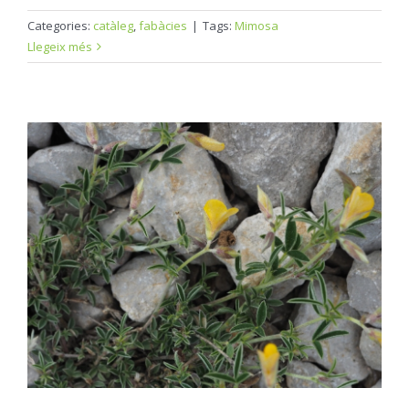
Categories:
catàleg
,
fabàcies
|
Tags:
Mimosa
Llegeix més