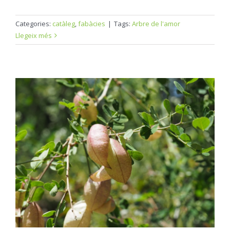
Categories:
catàleg
,
fabàcies
|
Tags:
Arbre de l'amor
Llegeix més