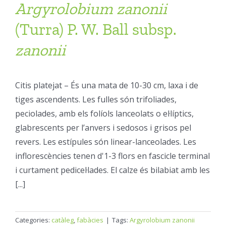
Argyrolobium
zanonii
(Turra) P. W. Ball subsp.
zanonii
Citis platejat – És una mata de 10-30 cm, laxa i de
tiges ascendents. Les fulles són trifoliades,
peciolades, amb els folíols lanceolats o el·líptics,
glabrescents per l’anvers i sedosos i grisos pel
revers. Les estípules són linear-lanceolades. Les
inflorescències tenen d'1-3 flors en fascicle terminal
i curtament pedicel·lades. El calze és bilabiat amb les
[...]
Categories:
catàleg
,
fabàcies
|
Tags:
Argyrolobium zanonii