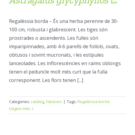
Regalèssia borda – És una herba perenne de 30-
100 cm, robusta i glabrescent. Les tiges són
prostrades o ascendents. Les fulles són
imparipinnades, amb 4-6 parells de folíols, ovats,
obtusos i sovint mucronats, i les estípules
lanceolades. Les inflorescències en raïms oblongs
tenen el peduncle molt més curt que la fulla
corresponent. Les flors tenen [...]
Categories:
catàleg
,
fabàcies
|
Tags:
Regalèssia borda
Llegeix més