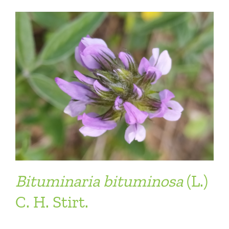
Bituminaria
bituminosa
(L.)
C. H. Stirt.