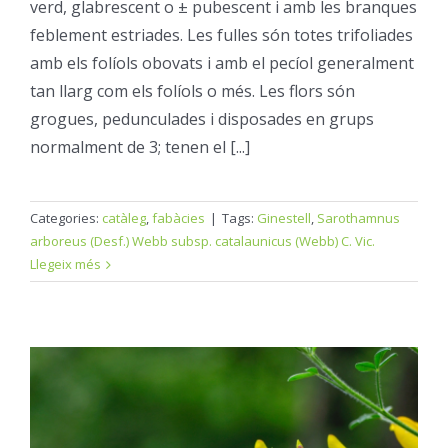
verd, glabrescent o ± pubescent i amb les branques
feblement estriades. Les fulles són totes trifoliades
amb els folíols obovats i amb el pecíol generalment
tan llarg com els folíols o més. Les flors són
grogues, pedunculades i disposades en grups
normalment de 3; tenen el [...]
Categories:
catàleg
,
fabàcies
|
Tags:
Ginestell
,
Sarothamnus
arboreus (Desf.) Webb subsp. catalaunicus (Webb) C. Vic.
Llegeix més