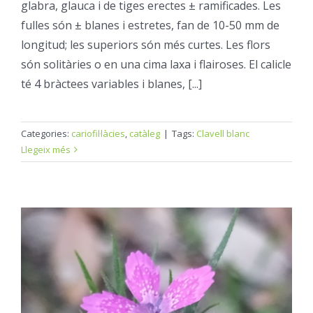
glabra, glauca i de tiges erectes ± ramificades. Les
fulles són ± blanes i estretes, fan de 10-50 mm de
longitud; les superiors són més curtes. Les flors
són solitàries o en una cima laxa i flairoses. El calicle
té 4 bràctees variables i blanes, [...]
Categories:
cariofil·làcies
,
catàleg
|
Tags:
Clavell blanc
Llegeix més