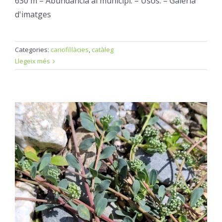
630 m – Abundància al municipi: – Usos: – Galeria
d'imatges
Categories:
cariofil·làcies
,
catàleg
Llegeix més