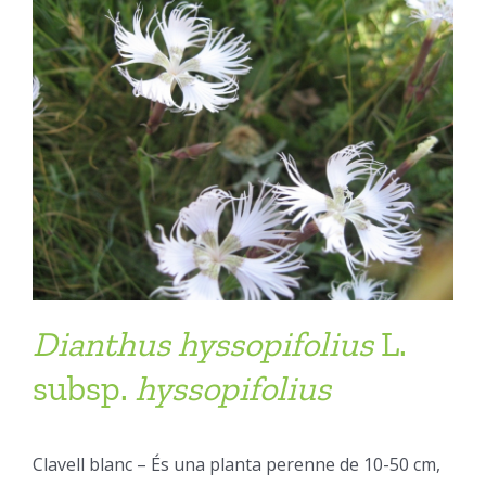
Dianthus
hyssopifolius
L.
subsp.
hyssopifolius
Clavell blanc – És una planta perenne de 10-50 cm,