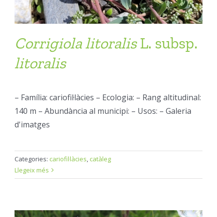
Corrigiola
litoralis
L. subsp.
litoralis
– Família: cariofil·làcies – Ecologia: – Rang altitudinal:
140 m – Abundància al municipi: – Usos: – Galeria
d'imatges
Categories:
cariofil·làcies
,
catàleg
Llegeix més