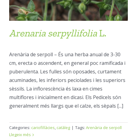
Arenaria
serpyllifolia
L.
Arenària de serpoll – És una herba anual de 3-30
cm, erecta o ascendent, en general poc ramificada i
puberulenta. Les fulles són oposades, curtament
acuminades, les inferiors peciolades i les superiors
sèssils. La inflorescència és laxa en cimes
multiflores i inicialment en dicasi. Els Pedicels són
generalment més llargs que el calze, els sèpals [...]
Categories:
cariofil·làcies
,
catàleg
|
Tags:
Arenària de serpoll
Llegeix més