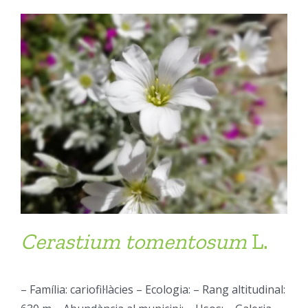
Cerastium
tomentosum
L.
– Família: cariofil·làcies – Ecologia: – Rang altitudinal: