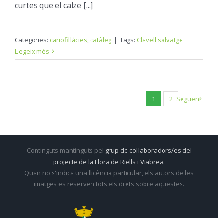
curtes que el calze [...]
Categories:
cariofil·làcies
,
catàleg
|
Tags:
Clavell salvatge
Llegeix més
1
2
Següent
Continguts mantinguts pel
grup de col·laboradors/es del
projecte de la Flora de Riells i Viabrea.
Quan no s'indica una llicència particular, els autors de les
imatges es reserven tots els drets sobre aquestes.