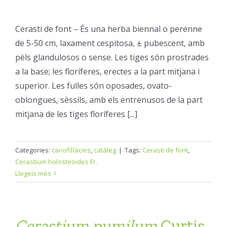
Cerasti de font – És una herba biennal o perenne
de 5-50 cm, laxament cespitosa, ± pubescent, amb
pèls glandulosos o sense. Les tiges són prostrades
a la base; les floríferes, erectes a la part mitjana i
superior. Les fulles són oposades, ovato-
oblongues, sèssils, amb els entrenusos de la part
mitjana de les tiges floríferes [...]
Categories:
cariofil·làcies
,
catàleg
|
Tags:
Cerasti de font
,
Cerastium holosteoides Fr.
Llegeix més
Cerastium
pumilum
Curtis