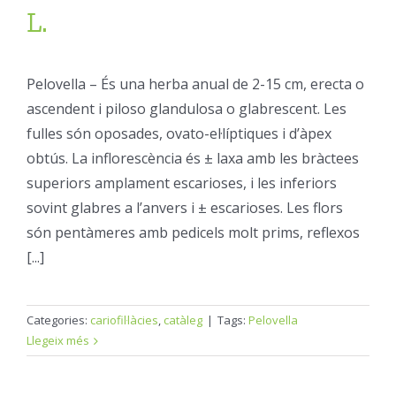
L.
Pelovella – És una herba anual de 2-15 cm, erecta o
ascendent i piloso glandulosa o glabrescent. Les
fulles són oposades, ovato-el·líptiques i d’àpex
obtús. La inflorescència és ± laxa amb les bràctees
superiors amplament escarioses, i les inferiors
sovint glabres a l’anvers i ± escarioses. Les flors
són pentàmeres amb pedicels molt prims, reflexos
[...]
Categories:
cariofil·làcies
,
catàleg
|
Tags:
Pelovella
Llegeix més