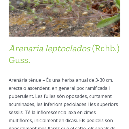
Arenaria
leptoclados
(Rchb.)
Guss.
Arenària tènue – És una herba anual de 3-30 cm,
erecta o ascendent, en general poc ramificada i
puberulent. Les fulles són oposades, curtament
acuminades, les inferiors peciolades i les superiors
sèssils. Té la inflorescència laxa en cimes
multiflores, inicialment en dicasi. Els pedicels són
generalment més llargs que el calze, els sèpals de