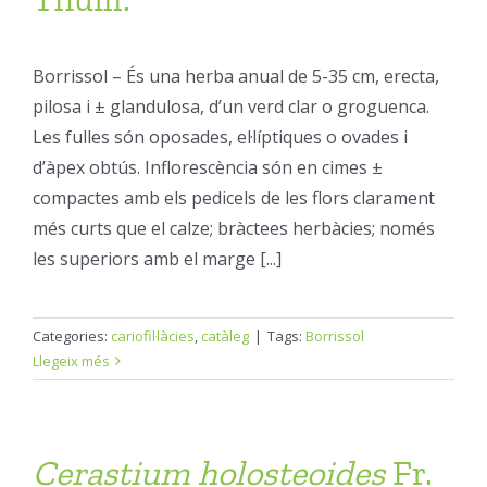
Borrissol – És una herba anual de 5-35 cm, erecta,
pilosa i ± glandulosa, d’un verd clar o groguenca.
Les fulles són oposades, el·líptiques o ovades i
d’àpex obtús. Inflorescència són en cimes ±
compactes amb els pedicels de les flors clarament
més curts que el calze; bràctees herbàcies; només
les superiors amb el marge [...]
Categories:
cariofil·làcies
,
catàleg
|
Tags:
Borrissol
Llegeix més
Cerastium
holosteoides
Fr.