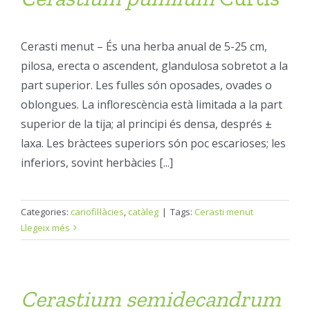
Cerasti menut – És una herba anual de 5-25 cm,
pilosa, erecta o ascendent, glandulosa sobretot a la
part superior. Les fulles són oposades, ovades o
oblongues. La inflorescència està limitada a la part
superior de la tija; al principi és densa, després ±
laxa. Les bràctees superiors són poc escarioses; les
inferiors, sovint herbàcies [...]
Categories:
cariofil·làcies
,
catàleg
|
Tags:
Cerasti menut
Llegeix més
Cerastium
semidecandrum