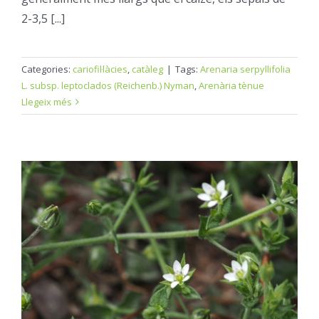
2-3,5 [...]
Categories:
cariofil·làcies
,
catàleg
|
Tags:
Arenaria serpyllifolia
L. subsp. leptoclados (Reichenb.) Nyman
,
Arenària tènue
Llegeix més