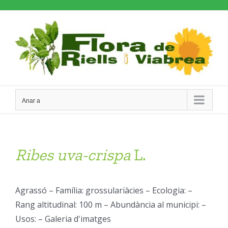
Skip
to
content
Anar a
Ribes
uva-crispa
L.
Agrassó – Família: grossulariàcies – Ecologia: –
Rang altitudinal: 100 m – Abundància al municipi: –
Usos: – Galeria d'imatges