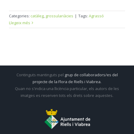
Categories:
catàleg
,
grossulariàcies
|
Tags:
Agrassó
Llegeix més
Continguts mantinguts pel
grup de col·laboradors/es del
projecte de la Flora de Riells i Viabrea.
Quan no s'indica una llicència particular, els autors de les
imatges es reserven tots els drets sobre aquestes.