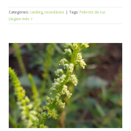
Categories:
catàleg
,
resedàcies
|
Tags:
Pebrots de ruc
Llegeix més