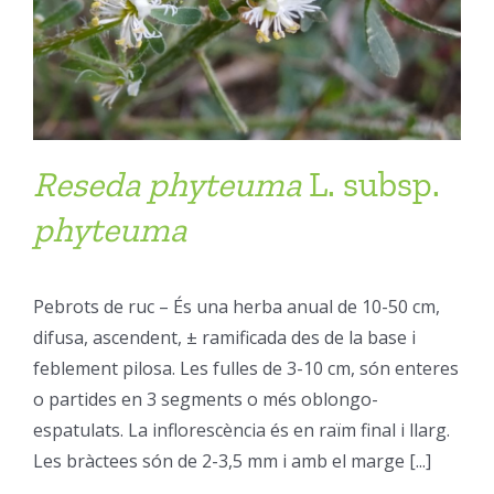
Reseda
phyteuma
L. subsp.
phyteuma
Pebrots de ruc – És una herba anual de 10-50 cm,
difusa, ascendent, ± ramificada des de la base i
feblement pilosa. Les fulles de 3-10 cm, són enteres
o partides en 3 segments o més oblongo-
espatulats. La inflorescència és en raïm final i llarg.
Les bràctees són de 2-3,5 mm i amb el marge [...]