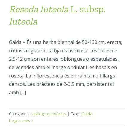
Reseda
luteola
L. subsp.
luteola
Galda – És una herba biennal de 50-130 cm, erecta,
robusta i glabra. La tija es fistulosa. Les fulles de
2,5-12 cm son enteres, oblongues o espatulades,
de vegades amb el marge ondulat i les basals en
roseta. La inflorescència és en raïms molt llargs i
densos. Les bràctees de 2-3,5 mm, persistents i
amb [...]
Categories:
catàleg
,
resedàcies
|
Tags:
Galda
Llegeix més