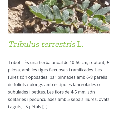
Tribulus
terrestris
L.
Tríbol – És una herba anual de 10-50 cm, reptant, ±
pilosa, amb les tiges flexuoses i ramificades. Les
fulles són oposades, paripinnades amb 6-8 parells
de folíols oblongs amb estípules lanceolades o
subulades i petites. Les flors de 4-5 mm, són
solitàries i pedunculades amb 5 sèpals lliures, ovats
i aguts, i 5 pètals [...]