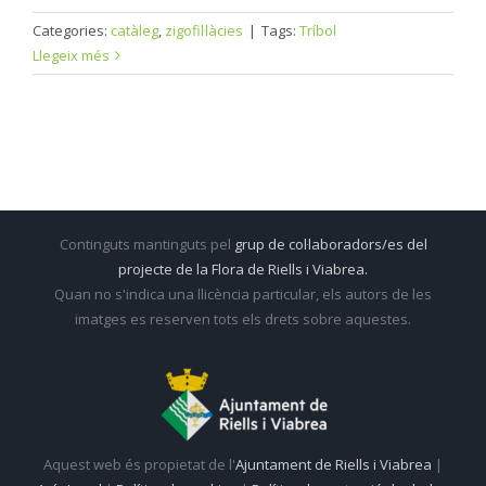
Categories:
catàleg
,
zigofil·làcies
|
Tags:
Tríbol
Llegeix més
Continguts mantinguts pel
grup de col·laboradors/es del
projecte de la Flora de Riells i Viabrea.
Quan no s'indica una llicència particular, els autors de les
imatges es reserven tots els drets sobre aquestes.
Aquest web és propietat de l'
Ajuntament de Riells i Viabrea
|