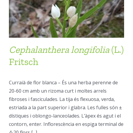
Cephalanthera
longifolia
(L.)
Fritsch
Curraià de flor blanca – És una herba perenne de
20-60 cm amb un rizoma curt i moltes arrels
fibroses i fasciculades. La tija és flexuosa, verda,
estriada a la part superior i glabra. Les fulles són ±
dístiques i oblongo-lanceolades. L’àpex és agut i el
contorn, enter. Inflorescència en espiga terminal de
4-20 flors [...]