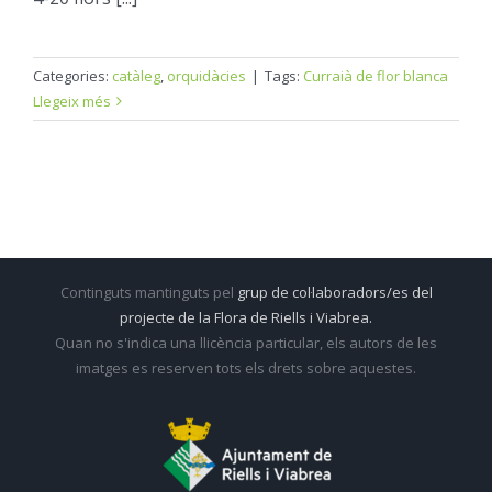
Categories:
catàleg
,
orquidàcies
|
Tags:
Curraià de flor blanca
Llegeix més
Continguts mantinguts pel
grup de col·laboradors/es del
projecte de la Flora de Riells i Viabrea.
Quan no s'indica una llicència particular, els autors de les
imatges es reserven tots els drets sobre aquestes.