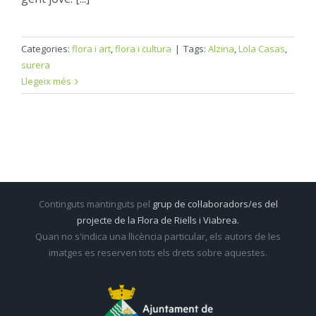
Categories:
flora i art
,
flora i cultura
|
Tags:
Alzina
,
Lola Casas
,
surera
Llegeix més
Continguts mantinguts pel
grup de col·laboradors/es del
projecte de la Flora de Riells i Viabrea.
Quan no s'indica una llicència particular, els autors de les
imatges es reserven tots els drets sobre aquestes.