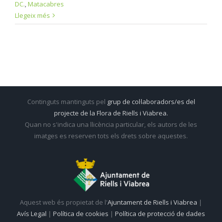
DC.
,
Matacabres
Llegeix més
Continguts mantinguts pel
grup de col·laboradors/es del
projecte de la Flora de Riells i Viabrea.
Quan no s'indica una llicència particular, els autors de les
imatges es reserven tots els drets sobre aquestes.
Aquest web és propietat de l'
Ajuntament de Riells i Viabrea
|
Avís Legal
|
Política de cookies
|
Política de protecció de dades