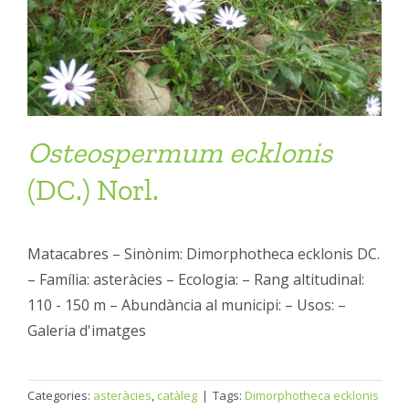
Osteospermum
ecklonis
(DC.) Norl.
Matacabres – Sinònim: Dimorphotheca ecklonis DC.
– Família: asteràcies – Ecologia: – Rang altitudinal:
110 - 150 m – Abundància al municipi: – Usos: –
Galeria d'imatges
Categories:
asteràcies
,
catàleg
|
Tags:
Dimorphotheca ecklonis