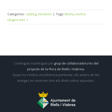
Categories:
catàleg
,
mirtàcies
|
Tags:
Murta
,
murtra
Llegeix més
Continguts mantinguts pel
grup de col·laboradors/es del
projecte de la Flora de Riells i Viabrea.
Quan no s'indica una llicència particular, els autors de les
imatges es reserven tots els drets sobre aquestes.