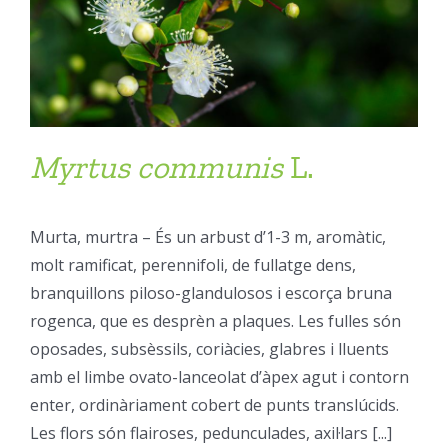
Myrtus
communis
L.
Murta, murtra – És un arbust d’1-3 m, aromàtic,
molt ramificat, perennifoli, de fullatge dens,
branquillons piloso-glandulosos i escorça bruna
rogenca, que es desprèn a plaques. Les fulles són
oposades, subsèssils, coriàcies, glabres i lluents
amb el limbe ovato-lanceolat d’àpex agut i contorn
enter, ordinàriament cobert de punts translúcids.
Les flors són flairoses, pedunculades, axil·lars [...]