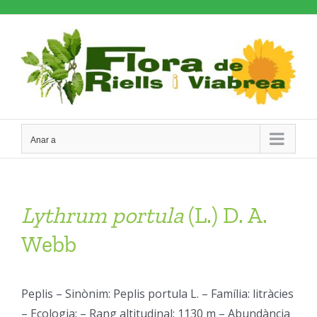
Skip
to
content
Anar a
Lythrum
portula
(L.) D. A.
Webb
Peplis – Sinònim: Peplis portula L. – Família: litràcies
– Ecologia: – Rang altitudinal: 1130 m – Abundància