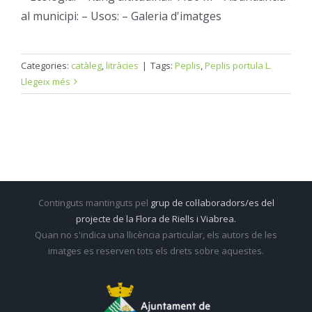
al municipi: – Usos: – Galeria d'imatges
Categories:
catàleg
,
litràcies
|
Tags:
Peplis
,
Peplis portula L.
Llegeix més
Continguts mantinguts pel
grup de col·laboradors/es del
projecte de la Flora de Riells i Viabrea.
Quan no s'indica una llicència particular, els autors de les
imatges es reserven tots els drets sobre aquestes.