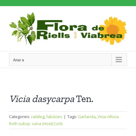
Skip
to
content
Anar a
Vicia
dasycarpa
Ten.
Categories:
catàleg
,
fabàcies
|
Tags:
Garlanda
,
Vicia villosa
Roth subsp. varia (Host) Corb.