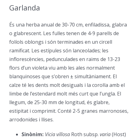
Garlanda
–
És una herba anual de 30-70 cm, enfiladissa, glabra
o glabrescent. Les fulles tenen de 4-9 parells de
folíols oblongs i són terminades en un circell
ramificat. Les estípules són lanceolades; les
inflorescències, pedunculades en raïms de 13-23
flors d’un violeta viu amb les ales normalment
blanquinoses que s’obren ± simultàniament. El
calze té les dents molt desiguals i la corol·la amb el
limbe de l’estendard molt més curt que l’ungla. El
llegum, de 25-30 mm de longitud, és glabre,
estipitat i comprimit. Conté 2-5 granes marronoses,
arrodonides i llises.
Sinònim:
Vicia villosa
Roth subsp.
varia
(Host)