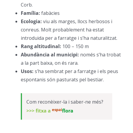
Corb.
–
Família:
fabàcies
–
Ecologia:
viu als marges, llocs herbosos i
conreus. Molt probablement ha estat
introduïda per a farratge i s’ha naturalitzat.
–
Rang altitudinal:
100 – 150 m
–
Abundància al municipi:
només s’ha trobat
a la part baixa, on és rara.
–
Usos:
s’ha sembrat per a farratge i els peus
espontanis són pasturats pel bestiar.
–
Com reconèixer-la i saber-ne més?
espai
>>> fitxa a
flora