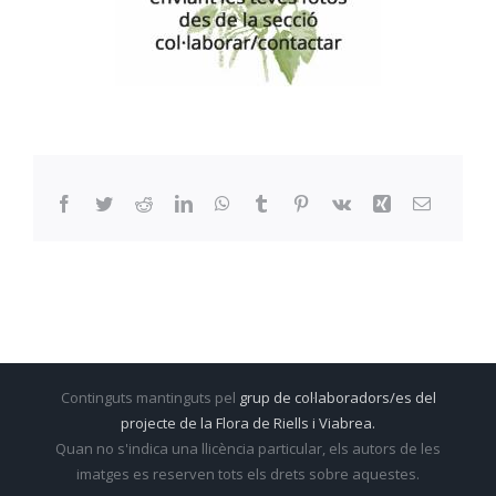
Facebook
Twitter
Reddit
LinkedIn
WhatsApp
Tumblr
Pinterest
Vk
Xing
Email:
Continguts mantinguts pel
grup de col·laboradors/es del
projecte de la Flora de Riells i Viabrea.
Quan no s'indica una llicència particular, els autors de les
imatges es reserven tots els drets sobre aquestes.